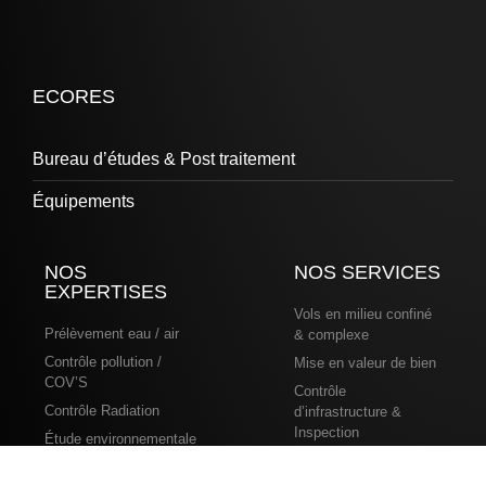
ECORES
Bureau d’études & Post traitement
Équipements
NOS
NOS SERVICES
EXPERTISES
Vols en milieu confiné
Prélèvement eau / air
& complexe
Contrôle pollution /
Mise en valeur de bien
COV’S
Contrôle
Contrôle Radiation
d’infrastructure &
Inspection
Étude environnementale
Thermographie​
Éolienne​