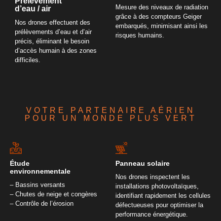
Prélèvement
Mesure des niveaux de radiation
d’eau / air
grâce à des compteurs Geiger
Nos drones effectuent des
embarqués, minimisant ainsi les
prélèvements d’eau et d’air
risques humains.
précis, éliminant le besoin
d’accès humain à des zones
difficiles.
VOTRE PARTENAIRE AÉRIEN
POUR UN MONDE PLUS VERT
Étude
Panneau solaire​
environnementale
Nos drones inspectent les
– Bassins versants
installations photovoltaïques,
– Chutes de neige et congères
identifiant rapidement les cellules
– Contrôle de l’érosion
défectueuses pour optimiser la
performance énergétique.